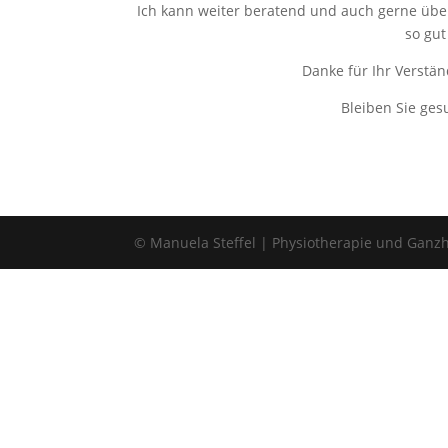
Ich kann weiter beratend und auch gerne über
so gut
Danke für Ihr Verstän
Bleiben Sie ges
© Manuela Steffel | Physiotherapie und Ganzh